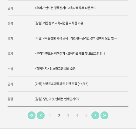
<우리가 만드는 정책선거> 교육자료 무료 다운로드
공지
[칼럼] 쉬운정보 교육사업을 시작한 이유
칼럼
[마감] <쉬운정보 제작 교육 : 기초 편> 온라인 강의 참여자 모집 안내
공지
(~5/8)
<우리가 만드는 정책선거> 교육자료 배포 및 프로그램 안내
공지
<함께이지> 인스타그램 채널 오픈
소식
[마감] 브랜드&피플 파트 인턴 모집 (~4/15)
공지
칼럼
[칼럼] 당신의 첫 연애는 언제인가요?
1
2
3
4
5