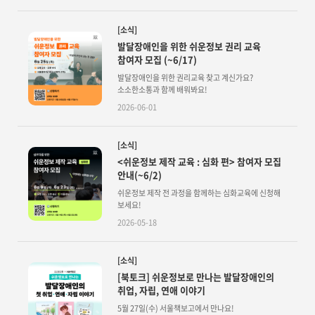
[소식]
발달장애인을 위한 쉬운정보 권리 교육
참여자 모집 (~6/17)
발달장애인을 위한 권리교육 찾고 계신가요?
소소한소통과 함께 배워봐요!
2026-06-01
[소식]
<쉬운정보 제작 교육 : 심화 편> 참여자 모집
안내(~6/2)
쉬운정보 제작 전 과정을 함께하는 심화교육에 신청해
보세요!
2026-05-18
[소식]
[북토크] 쉬운정보로 만나는 발달장애인의
취업, 자립, 연애 이야기
5월 27일(수) 서울책보고에서 만나요!