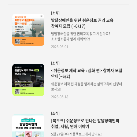
[소식]
발달장애인을 위한 쉬운정보 권리 교육
참여자 모집 (~6/17)
발달장애인을 위한 권리교육 찾고 계신가요?
소소한소통과 함께 배워봐요!
2026-06-01
[소식]
<쉬운정보 제작 교육 : 심화 편> 참여자 모집
안내(~6/2)
쉬운정보 제작 전 과정을 함께하는 심화교육에 신청해
보세요!
2026-05-18
[소식]
[북토크] 쉬운정보로 만나는 발달장애인의
취업, 자립, 연애 이야기
5월 27일(수) 서울책보고에서 만나요!