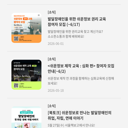
[소식]
발달장애인을 위한 쉬운정보 권리 교육
참여자 모집 (~6/17)
발달장애인을 위한 권리교육 찾고 계신가요?
소소한소통과 함께 배워봐요!
2026-06-01
[소식]
<쉬운정보 제작 교육 : 심화 편> 참여자 모집
안내(~6/2)
쉬운정보 제작 전 과정을 함께하는 심화교육에 신청해
보세요!
2026-05-18
[소식]
[북토크] 쉬운정보로 만나는 발달장애인의
취업, 자립, 연애 이야기
5월 27일(수) 서울책보고에서 만나요!