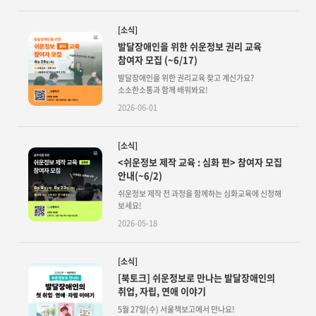
[소식]
발달장애인을 위한 쉬운정보 권리 교육
참여자 모집 (~6/17)
발달장애인을 위한 권리교육 찾고 계신가요?
소소한소통과 함께 배워봐요!
2026-06-01
[소식]
<쉬운정보 제작 교육 : 심화 편> 참여자 모집
안내(~6/2)
쉬운정보 제작 전 과정을 함께하는 심화교육에 신청해
보세요!
2026-05-18
[소식]
[북토크] 쉬운정보로 만나는 발달장애인의
취업, 자립, 연애 이야기
5월 27일(수) 서울책보고에서 만나요!