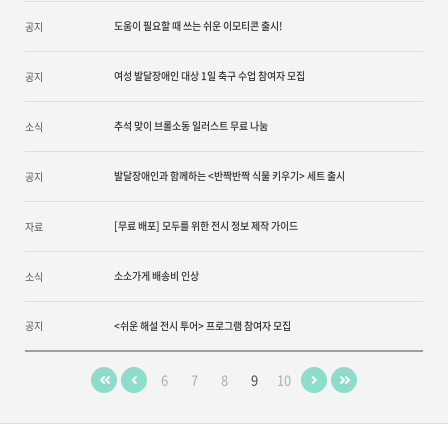
도움이 필요할 때 쓰는 쉬운 이모티콘 출시!
공지
여성 발달장애인 대상 1일 축구 수업 참여자 모집
공지
추석 맞이 브롤소동 일러스트 무료 나눔
소식
발달장애인과 함께하는 <반짝반짝 식물 키우기> 세트 출시
공지
[무료 배포] 모두를 위한 전시 정보 제작 가이드
자료
소소가게 배송비 인상
소식
공지
<쉬운 해설 전시 투어> 프로그램 참여자 모집
6
7
8
9
10