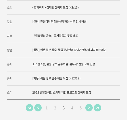
<함께이지> 캠페인 참여자 모집 (~2/13)
소식
[칼럼] 관람객의 경험을 설계하는 쉬운 전시 해설
칼럼
『월요일의 윤슬』독서활동지 무료 배포
자료
[칼럼] 쉬운 정보 감수, 발달장애인의 참여가 형식이 되지 않으려면
칼럼
소소한소통, 쉬운 정보 감수위원 ‘쉬우니’ 전문 교육 진행
공지
[채용] 쉬운 정보 감수 위원 모집 (~12/12)
공지
소식
2025 발달장애인 소개팅 체험 프로그램 참여자 모집
1
2
3
4
5