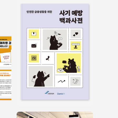
서식/매뉴얼