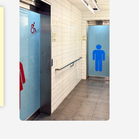
홍보물
쉬운정보