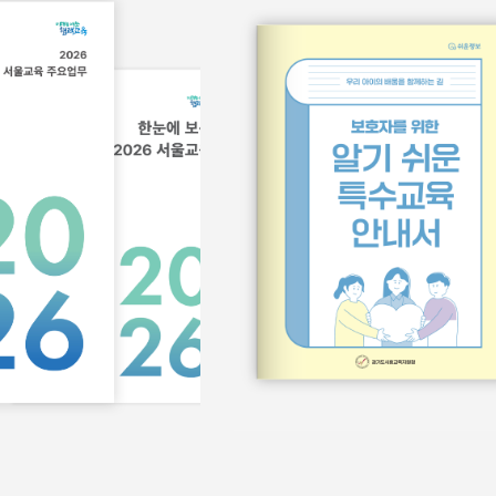
서식/매뉴얼
홍보물