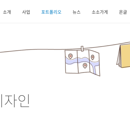
소개
사업
포트폴리오
뉴스
소소가게
온글
디자인
.