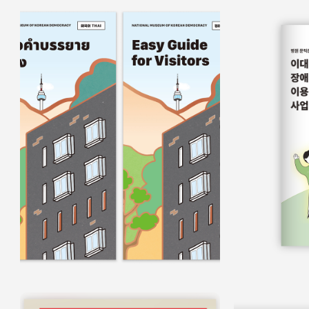
홍보물
쉬운정보
홍