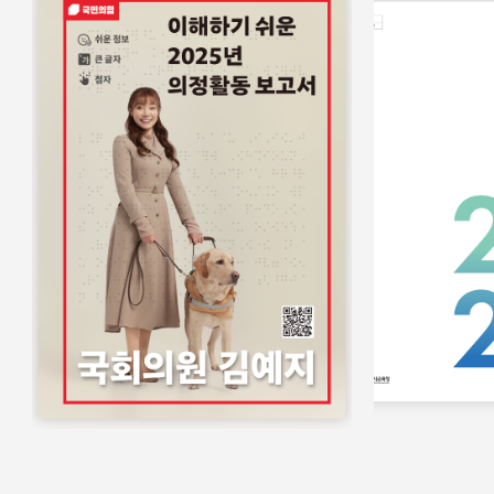
홍보물
쉬운정보