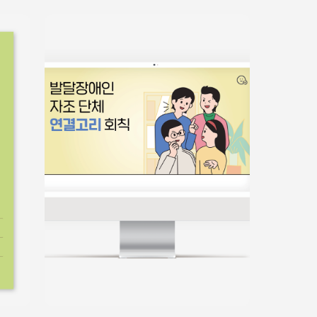
홍보물
쉬운정보