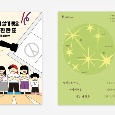
보물
쉬운정보
홍보물