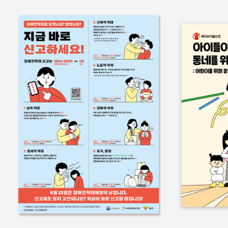
홍보물
쉬운정보
홍