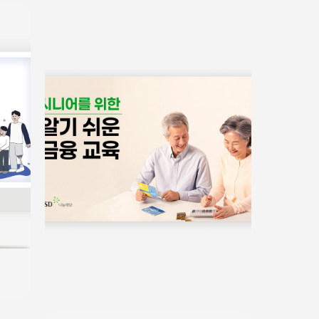
서식/매뉴얼
쉬운정보