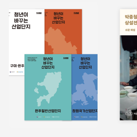
홍보물
쉬운정보
홍