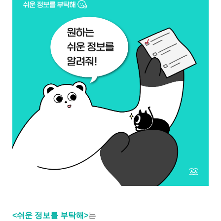
<쉬운 정보를 부탁해>
는