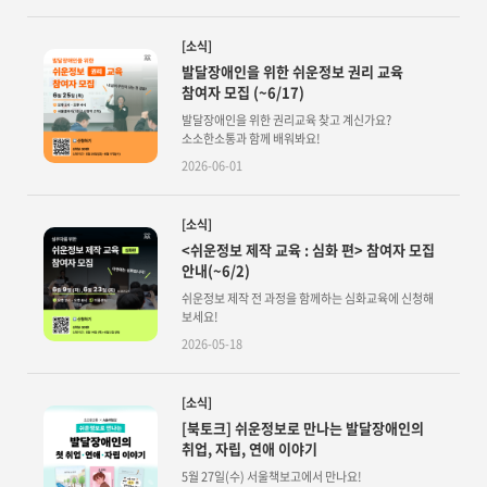
[소식]
발달장애인을 위한 쉬운정보 권리 교육
참여자 모집 (~6/17)
발달장애인을 위한 권리교육 찾고 계신가요?
소소한소통과 함께 배워봐요!
2026-06-01
[소식]
<쉬운정보 제작 교육 : 심화 편> 참여자 모집
안내(~6/2)
쉬운정보 제작 전 과정을 함께하는 심화교육에 신청해
보세요!
2026-05-18
[소식]
[북토크] 쉬운정보로 만나는 발달장애인의
취업, 자립, 연애 이야기
5월 27일(수) 서울책보고에서 만나요!