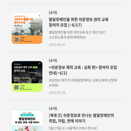
[소식]
발달장애인을 위한 쉬운정보 권리 교육
참여자 모집 (~6/17)
발달장애인을 위한 권리교육 찾고 계신가요?
소소한소통과 함께 배워봐요!
2026-06-01
[소식]
<쉬운정보 제작 교육 : 심화 편> 참여자 모집
안내(~6/2)
쉬운정보 제작 전 과정을 함께하는 심화교육에 신청해
보세요!
2026-05-18
[소식]
[북토크] 쉬운정보로 만나는 발달장애인의
취업, 자립, 연애 이야기
5월 27일(수) 서울책보고에서 만나요!