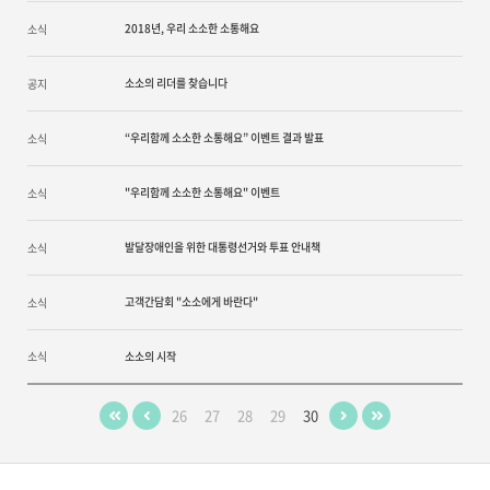
2018년, 우리 소소한 소통해요
소식
소소의 리더를 찾습니다
공지
“우리함께 소소한 소통해요” 이벤트 결과 발표
소식
"우리함께 소소한 소통해요" 이벤트
소식
발달장애인을 위한 대통령선거와 투표 안내책
소식
고객간담회 "소소에게 바란다"
소식
소식
소소의 시작
26
27
28
29
30